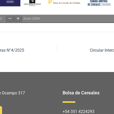
3
Zoom
100%
aras N°4/2025
Circular Int
Bolsa de Cereales
 de Ocampo 317
+54 351 4224293