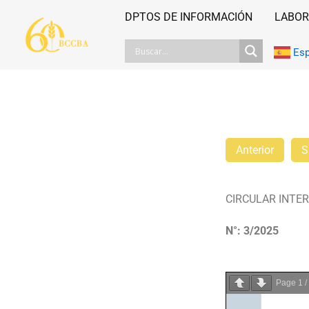
Ir
DPTOS DE INFORMACIÓN
LABOR
al
contenido
Es
Anterior
S
CIRCULAR INTE
N°: 3/2025
Page
1
/