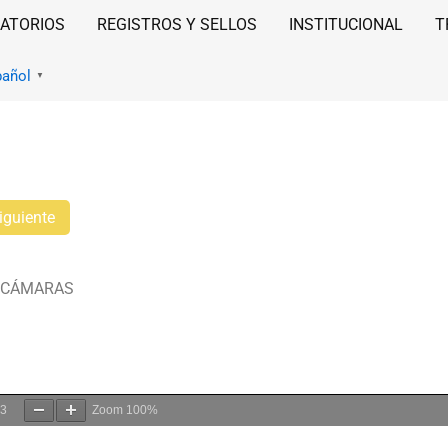
ATORIOS
REGISTROS Y SELLOS
INSTITUCIONAL
T
pañol
▼
iguiente
RCÁMARAS
3
Zoom
100%