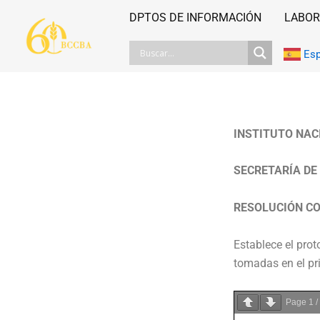
Ir
DPTOS DE INFORMACIÓN
LABOR
al
contenido
Es
INSTITUTO NAC
SECRETARÍA DE
RESOLUCIÓN CO
Establece el prot
tomadas en el pr
Page
1
/