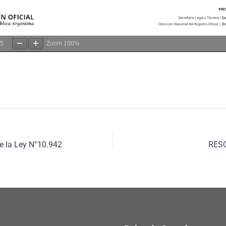
5
Zoom
100%
e la Ley N°10.942
RESO